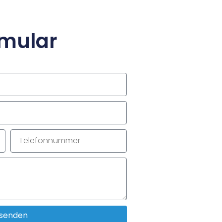
rmular
senden